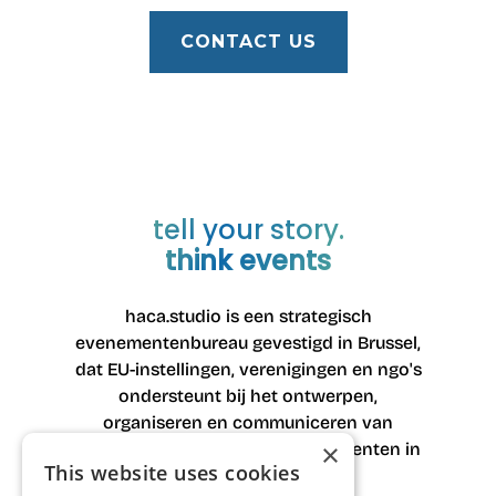
zonder in gebreke te blijven bij het een
De belangrijkste informatie vindt u
of het ander.
hieronder ter referentie:
CONTACT US
HaCa Consult BV
Schaveystraat 4
3040 Neerijse
België
Ondernemingsnummer: 078542652
BTW-nummer: BE0785.442.652
GEBRUIKERSNAAM:
tell your story.
9925:BE0785442652
think events
haca.studio is een strategisch
evenementenbureau gevestigd in Brussel,
dat EU-instellingen, verenigingen en ngo's
ondersteunt bij het ontwerpen,
organiseren en communiceren van
×
belangrijke institutionele evenementen in
This website uses cookies
heel Europa.