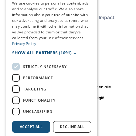
We use cookies to personalise content, ads
and to analyse our traffic. We also share
Wat we
Ons
information about your use of our site with
Over ons
Impact
our advertising and analytics partners who
doen
werk
may combine it with other information that
you’ve provided to them or that they’ve
collected from your use of their services.
Neem
Privacy Policy
contact
FAQ
Journal
SHOW ALL PARTNERS
(1691) →
op
STRICTLY NECESSARY
PERFORMANCE
© 2026 HaCa Consult BV. Auteursrecht en alle
TARGETING
rechten voorbehouden.
Brussels Hoofdstedelijk Gewest, België
FUNCTIONALITY
team@haca.studio
UNCLASSIFIED
Privacybeleid
ACCEPT ALL
DECLINE ALL
Algemene voorwaarden