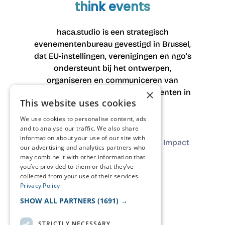
think events
haca.studio is een strategisch
evenementenbureau gevestigd in Brussel,
dat EU-instellingen, verenigingen en ngo's
ondersteunt bij het ontwerpen,
organiseren en communiceren van
×
belangrijke institutionele evenementen in
This website uses cookies
heel Europa.
We use cookies to personalise content, ads
and to analyse our traffic. We also share
Wat we
Ons
information about your use of our site with
Over ons
Impact
our advertising and analytics partners who
doen
werk
may combine it with other information that
you’ve provided to them or that they’ve
collected from your use of their services.
Neem
Privacy Policy
contact
FAQ
Journal
SHOW ALL PARTNERS
(1691) →
op
STRICTLY NECESSARY