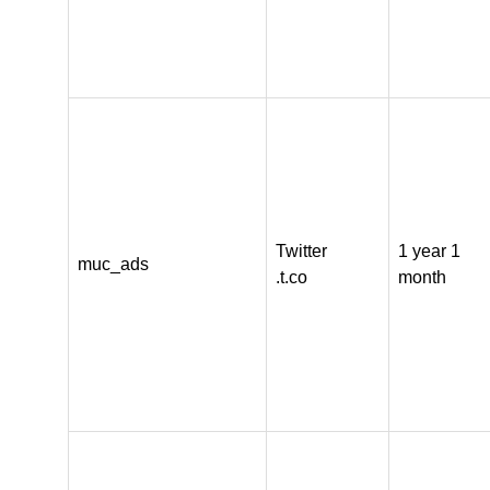
Twitter
1 year 1
muc_ads
.t.co
month