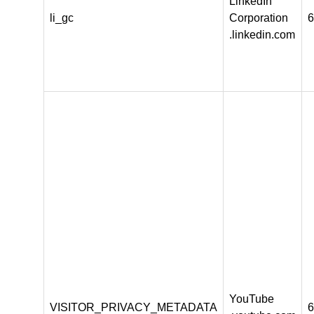
LinkedIn
li_gc
Corporation
6
.linkedin.com
YouTube
VISITOR_PRIVACY_METADATA
6