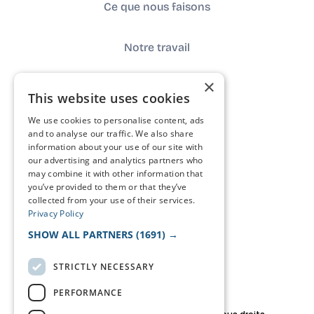
Ce que nous faisons
Notre travail
×
À propos de nous
This website uses cookies
We use cookies to personalise content, ads
Impact
and to analyse our traffic. We also share
information about your use of our site with
our advertising and analytics partners who
Contacter
may combine it with other information that
you’ve provided to them or that they’ve
collected from your use of their services.
FAQ
Privacy Policy
SHOW ALL PARTNERS
(1691) →
Le journal
STRICTLY NECESSARY
PERFORMANCE