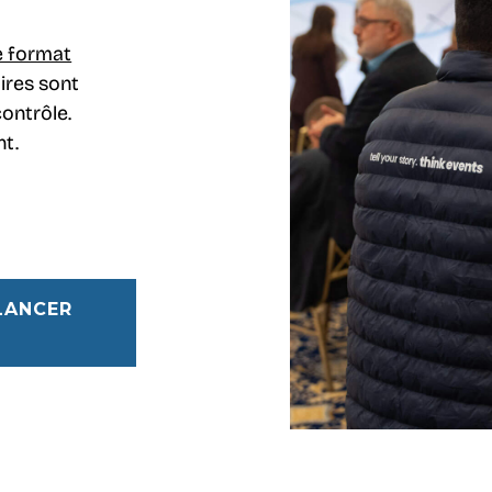
e format
aires sont
contrôle.
t.‍
LANCER