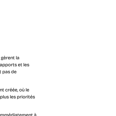
 gèrent la
rapports et les
t pas de
nt créée, où le
lus les priorités
r immédiatement à