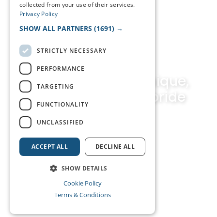
collected from your use of their services.
Privacy Policy
SHOW ALL PARTNERS
(1691) →
STRICTLY NECESSARY
PERFORMANCE
Coordination technique,
TARGETING
audiovisuelle et hybride
FUNCTIONALITY
UNCLASSIFIED
ACCEPT ALL
DECLINE ALL
SHOW DETAILS
Cookie Policy
Terms & Conditions